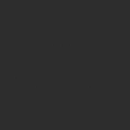
Leer más
Automatización contable
,
Casos de éxito
Abril 1, 2026
Caso de éxito – Torquemada Asesores
En Torquemada Asesores tenían clara una prioridad: dar
un mejor servicio al cliente. Para conseguirlo,
necesitaban quitar peso a las...
Leer más