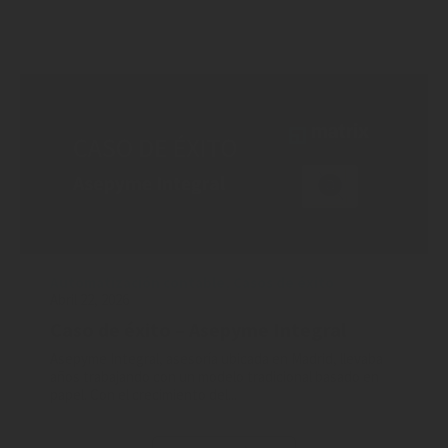
Automatización contable
,
Casos de éxito
Abril 22, 2026
Caso de éxito – Asepyme Integral
Asepyme Integral, asesoría ubicada en Madrid, llevaba
años trabajando con un modelo tradicional basado en
papel. Con el crecimiento del...