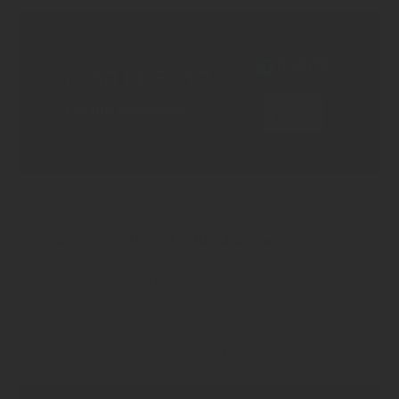
Automatización contable
,
Casos de éxito
Marzo 31, 2026
Caso de éxito – Ercilla Asesores
Ercilla Asesores, despacho con sede en Bilbao, llevaba
años buscando una forma real de transformar su
operativa y dejar atrás...
Leer más