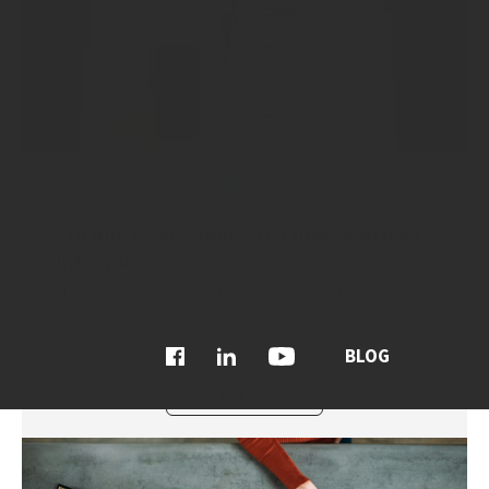
Automatización contable
Mayo 12, 2025
SII: qué es el Suministro Inmediato de
Información
El Suministro Inmediato de Información (SII) es una de
las medidas más relevantes que ha impulsado la Agencia
Tributaria (AEAT)...
BLOG
Leer más