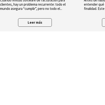
Cuando revisas software de facturación para
Antes de habl
clientes, hay un problema recurrente: todo el
entender qué e
mundo asegura “cumplir”, pero no todo el...
finalidad. Este
Leer más