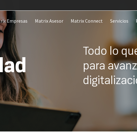
rix Empresas
Matrix Asesor
Matrix Connect
Servicios
Todo lo qu
dad
para avanz
digitaliza