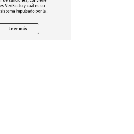
ar de sanciones, conviene
s VeriFactu y cuál es su
 sistema impulsado por la...
Leer más